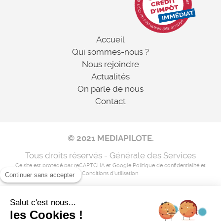
Accueil
Qui sommes-nous ?
Nous rejoindre
Actualités
On parle de nous
Contact
© 2021 MEDIAPILOTE.
Tous droits réservés - Générale des Services
Ce site est protégé par reCAPTCHA et Google
Politique de confidentialité
et
Conditions d'utilisation
.
Continuer sans accepter
Salut c'est nous...
Mentions légales
les Cookies !