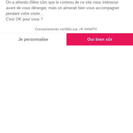
On a attendu d'être sûrs que le contenu de ce site vous intéresse
17 JUILLET 2023
avant de vous déranger, mais on aimerait bien vous accompagner
pendant votre visite...
Juin, un mois riche en évènements pour
C'est OK pour vous ?
la franchise Générale…
Consentements certifiés par
LIRE LA SUITE
Je personnalise
Oui bien sûr
NOUS REJOINDRE
TROUVER
Axeptio consent
Plateforme de Gestion du Consentement : Personnalisez vo
Nos communiqués
Notre plateforme vous permet d'adapter et de gérer vos para
07 MAI 2024
Didier Château a reçu les Insignes de Chevalier
de l’Ordre…
05 JUILLET 2023
Le Club des Franchiseurs de l’Anjou renouvelle
son bureau pour…