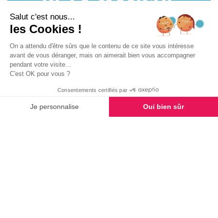
Salut c'est nous...
les Cookies !
On a attendu d'être sûrs que le contenu de ce site vous intéresse
avant de vous déranger, mais on aimerait bien vous accompagner
pendant votre visite...
C'est OK pour vous ?
Consentements certifiés par
Je personnalise
Oui bien sûr
13 MAI 2022
NOUS REJOINDRE
TROUVE
Axeptio consent
Plateforme de Gestion du Consentement : Personnalisez vo
Exercez un métier humain et valorisant !
Notre plateforme vous permet d'adapter et de gérer vos para
Générale des Services : une entreprise de services à
la personne qui prend vraiment soin de ses salariés
et qui le prouve.
LIRE LA SUITE