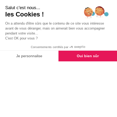
Salut c'est nous...
les Cookies !
On a attendu d'être sûrs que le contenu de ce site vous intéresse
avant de vous déranger, mais on aimerait bien vous accompagner
pendant votre visite...
C'est OK pour vous ?
Consentements certifiés par
Je personnalise
Oui bien sûr
NOUS REJOINDRE
TROUVER UNE AGENCE
Axeptio consent
Plateforme de Gestion du Consentement : Personnalisez vo
Générale des services
>
On parle de nous
Notre plateforme vous permet d'adapter et de gérer vos para
Générale des Services
dans les médias
2024
2023
2022
2021
2020