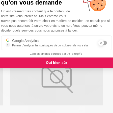
qu'on vous demande
Salon des Services à la personne
G
2017
Plateforme de Gestion du Consentemen
On est vraiment très content que le contenu de
notre site vous intéresse. Mais comme vous
Générale des Services sera présent au salon des
D
n'avez pas encore fait votre choix en matière de cookies, on ne sait pas si
Services à la Personne à Paris (Porte de Versailles) le 14
d
vous nous autorisez à suivre votre visite ou non. Vous pouvez même
Axeptio consent
et 15 Novembre 2017.
a
décider quels services vous nous autorisez à lancer.
26 Oct 2017
Google Analytics
?
Permet d'analyser les statistiques de consultation de notre site
Indispensable pour piloter notre site internet, il permet de mesurer d
SALON
Consentements certifiés par
Oui bien sûr