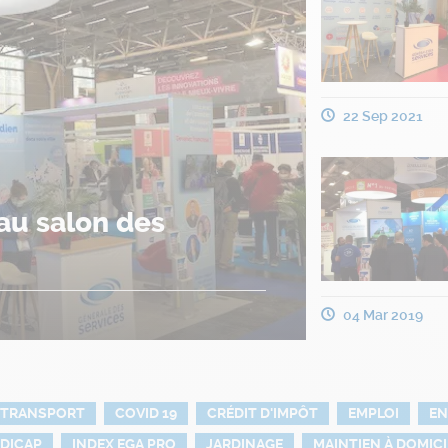
22 Sep 2021
au salon des
04 Mar 2019
 TRANSPORT
COVID 19
CRÉDIT D'IMPÔT
EMPLOI
EN
DICAP
INDEX EGA PRO
JARDINAGE
MAINTIEN À DOMICI