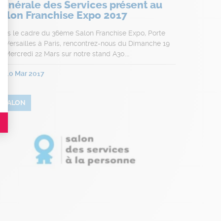
énérale des Services présent au
Salon Franchise Expo 2017
t : Personnalisez vos Options
ans le cadre du 36ème Salon Franchise Expo, Porte
e Versailles à Paris, rencontrez-nous du Dimanche 19
u Mercredi 22 Mars sur notre stand A30.…
10 Mar 2017
es indicateurs comme l’affluence, les produits les plus consultés, ou encore la
SALON