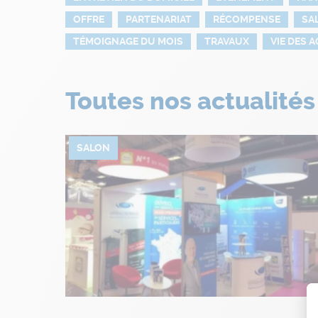
OFFRE
PARTENARIAT
RÉCOMPENSE
SA
TÉMOIGNAGE DU MOIS
TRAVAUX
VIE DES 
Toutes nos actualités
SALON