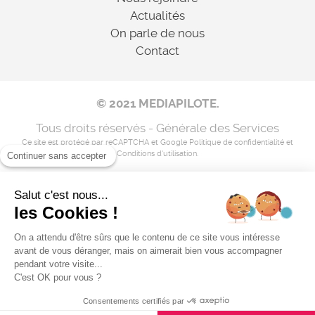
Actualités
On parle de nous
Contact
© 2021 MEDIAPILOTE.
Tous droits réservés - Générale des Services
Ce site est protégé par reCAPTCHA et Google
Politique de confidentialité
et
Conditions d'utilisation
.
Continuer sans accepter
Salut c'est nous...
Mentions légales
les Cookies !
Nos coordonnées
On a attendu d'être sûrs que le contenu de ce site vous intéresse
avant de vous déranger, mais on aimerait bien vous accompagner
Flux RSS
pendant votre visite...
C'est OK pour vous ?
Consentements certifiés par