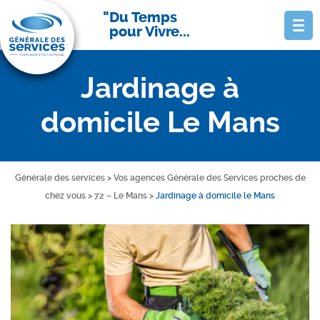
Du Temps
pour Vivre...
Jardinage à
domicile Le Mans
Générale des services
>
Vos agences Générale des Services proches de
chez vous
>
72 – Le Mans
>
Jardinage à domicile le Mans