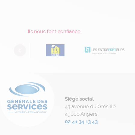
Ils nous font confiance
Previous
Siège social
43 avenue du Grésillé
49000 Angers
02 41 34 13 43