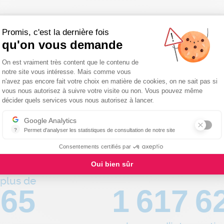
Promis, c'est la dernière fois
qu'on vous demande
 réseau national de proxim
Plateforme de Gestion du Consentemen
On est vraiment très content que le contenu de
notre site vous intéresse. Mais comme vous
n'avez pas encore fait votre choix en matière de cookies, on ne sait pas si
vous nous autorisez à suivre votre visite ou non. Vous pouvez même
Axeptio consent
décider quels services vous nous autorisez à lancer.
Google Analytics
?
Permet d'analyser les statistiques de consultation de notre site
Indispensable pour piloter notre site internet, il permet de mesurer d
Consentements certifiés par
Oui bien sûr
plus de
79
1 952 2