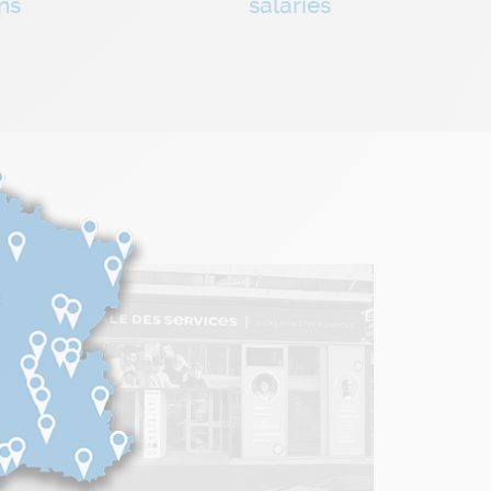
ns
salariés