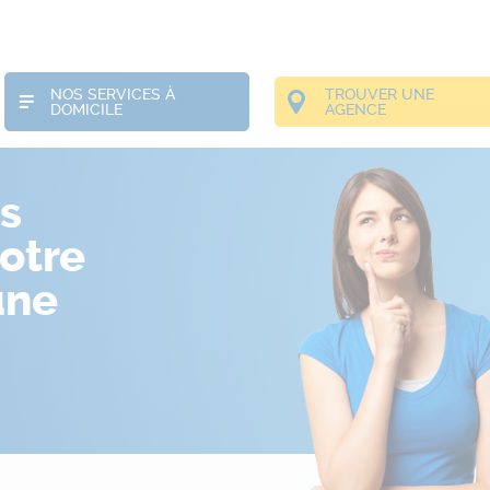
NOS SERVICES À
TROUVER UNE
DOMICILE
AGENCE
s
otre
une