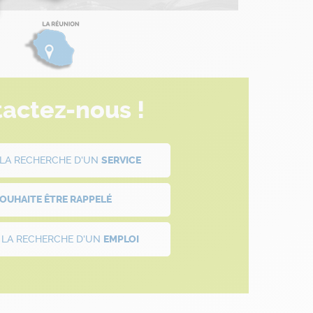
actez-nous !
À LA RECHERCHE D'UN
SERVICE
SOUHAITE ÊTRE
RAPPELÉ
À LA RECHERCHE D'UN
EMPLOI