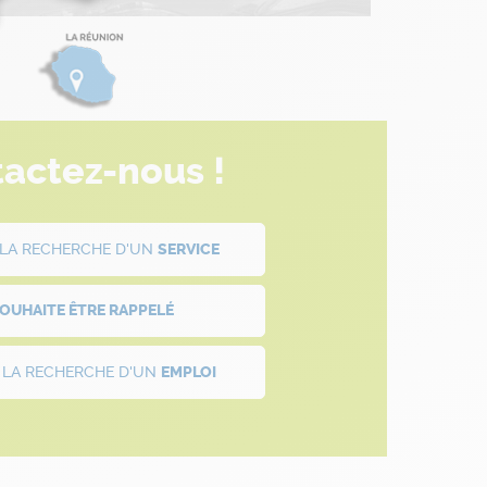
actez-nous !
À LA RECHERCHE D'UN
SERVICE
SOUHAITE ÊTRE
RAPPELÉ
À LA RECHERCHE D'UN
EMPLOI