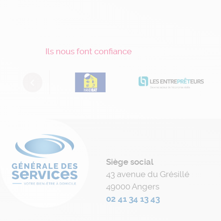
Ils nous font confiance
Previous
Siège social
43 avenue du Grésillé
49000 Angers
02 41 34 13 43