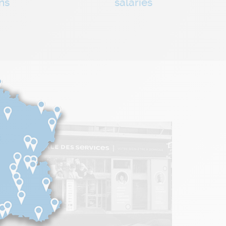
ns
salariés