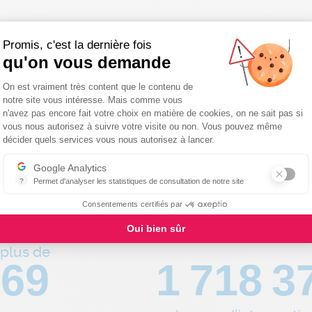
Promis, c'est la dernière fois
qu'on vous demande
 réseau national de proxim
Plateforme de Gestion du Consentemen
On est vraiment très content que le contenu de
notre site vous intéresse. Mais comme vous
n'avez pas encore fait votre choix en matière de cookies, on ne sait pas si
vous nous autorisez à suivre votre visite ou non. Vous pouvez même
Axeptio consent
décider quels services vous nous autorisez à lancer.
Google Analytics
?
Permet d'analyser les statistiques de consultation de notre site
Indispensable pour piloter notre site internet, il permet de mesurer d
Consentements certifiés par
Oui bien sûr
plus de
80
1 981 7