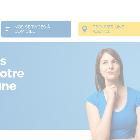
NOS SERVICES À
TROUVER UNE
DOMICILE
AGENCE
s
otre
une