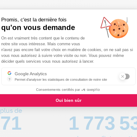
Promis, c'est la dernière fois
qu'on vous demande
 réseau national de proxim
Plateforme de Gestion du Consentemen
On est vraiment très content que le contenu de
notre site vous intéresse. Mais comme vous
n'avez pas encore fait votre choix en matière de cookies, on ne sait pas si
vous nous autorisez à suivre votre visite ou non. Vous pouvez même
Axeptio consent
décider quels services vous nous autorisez à lancer.
Google Analytics
?
Permet d'analyser les statistiques de consultation de notre site
Indispensable pour piloter notre site internet, il permet de mesurer d
Consentements certifiés par
Oui bien sûr
plus de
80
1 994 2