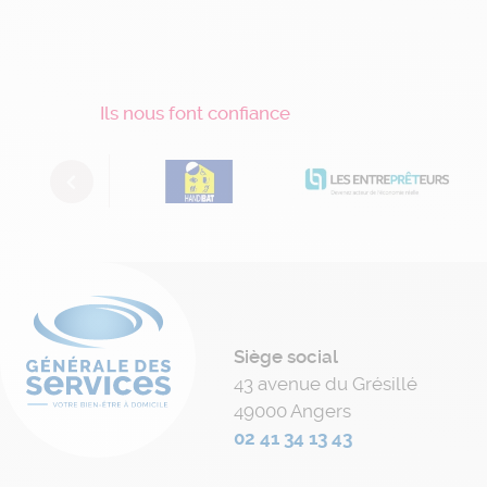
Ils nous font confiance
Previous
Siège social
43 avenue du Grésillé
49000 Angers
02 41 34 13 43