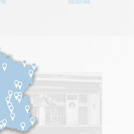
ns
salariés