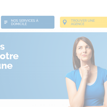
NOS SERVICES À
TROUVER UNE
DOMICILE
AGENCE
s
otre
une