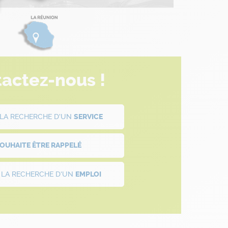
actez-nous !
À LA RECHERCHE D'UN
SERVICE
SOUHAITE ÊTRE
RAPPELÉ
À LA RECHERCHE D'UN
EMPLOI