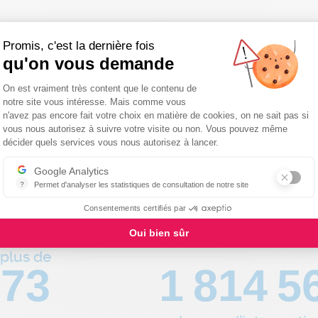
Promis, c'est la dernière fois
qu'on vous demande
 réseau national de proxim
Plateforme de Gestion du Consentemen
On est vraiment très content que le contenu de
notre site vous intéresse. Mais comme vous
n'avez pas encore fait votre choix en matière de cookies, on ne sait pas si
vous nous autorisez à suivre votre visite ou non. Vous pouvez même
Axeptio consent
décider quels services vous nous autorisez à lancer.
Google Analytics
?
Permet d'analyser les statistiques de consultation de notre site
Indispensable pour piloter notre site internet, il permet de mesurer d
Consentements certifiés par
Oui bien sûr
plus de
80
1 995 8