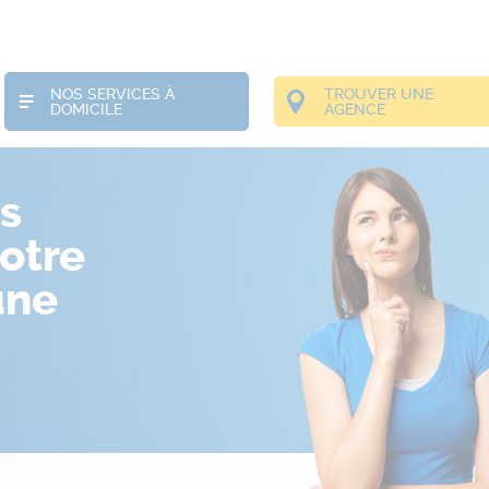
NOS SERVICES À
TROUVER UNE
DOMICILE
AGENCE
s
otre
une