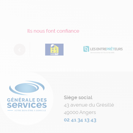
Ils nous font confiance
Previous
Siège social
43 avenue du Grésillé
49000 Angers
02 41 34 13 43