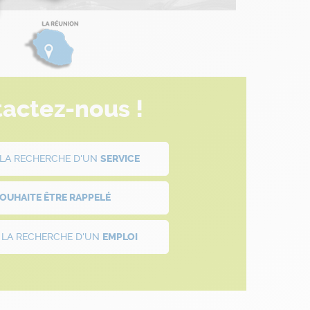
actez-nous !
À LA RECHERCHE D'UN
SERVICE
SOUHAITE ÊTRE
RAPPELÉ
À LA RECHERCHE D'UN
EMPLOI