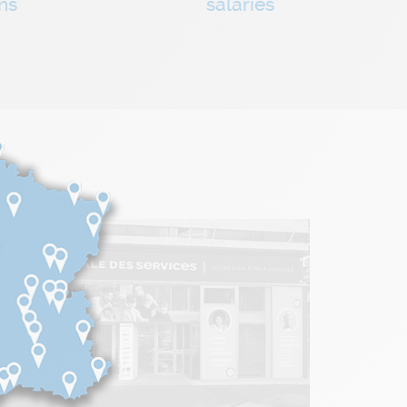
ns
salariés