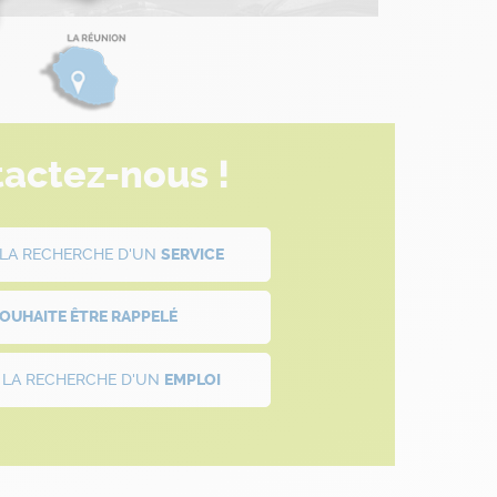
actez-nous !
À LA RECHERCHE D'UN
SERVICE
SOUHAITE ÊTRE
RAPPELÉ
À LA RECHERCHE D'UN
EMPLOI