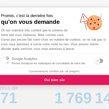
Promis, c'est la dernière fois
qu'on vous demande
 réseau national de proxim
Plateforme de Gestion du Consentemen
On est vraiment très content que le contenu de
notre site vous intéresse. Mais comme vous
n'avez pas encore fait votre choix en matière de cookies, on ne sait pas si
vous nous autorisez à suivre votre visite ou non. Vous pouvez même
Axeptio consent
décider quels services vous nous autorisez à lancer.
Google Analytics
?
Permet d'analyser les statistiques de consultation de notre site
Indispensable pour piloter notre site internet, il permet de mesurer d
Consentements certifiés par
Oui bien sûr
plus de
80
1 991 9