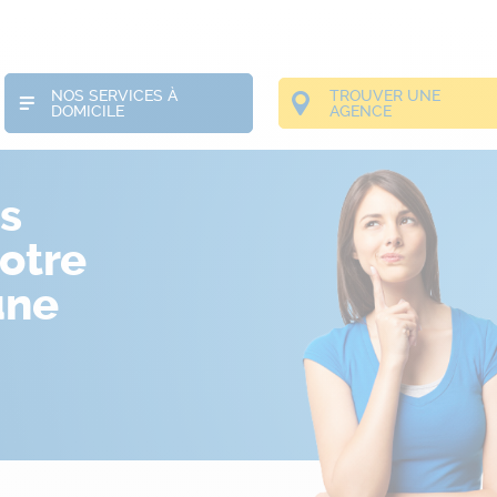
NOS SERVICES À
TROUVER UNE
DOMICILE
AGENCE
s
otre
une