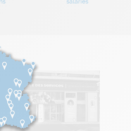
ns
salariés