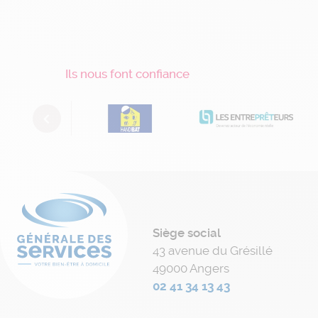
Ils nous font confiance
Previous
Siège social
43 avenue du Grésillé
49000 Angers
02 41 34 13 43