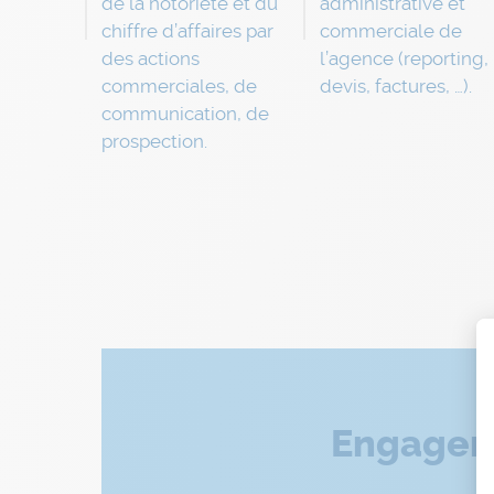
de la notoriété et du
administrative et
chiffre d’affaires par
commerciale de
des actions
l’agence (reporting,
commerciales, de
devis, factures, …).
communication, de
prospection.
Engageme