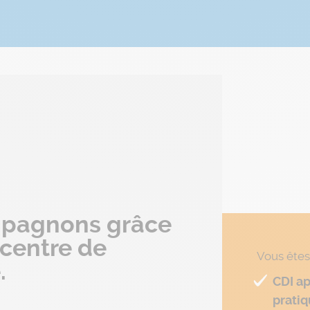
mpagnons grâce
 centre de
Vous êtes
.
CDI ap
pratiq