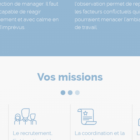
nction de manager. Il faut
l’observation permet de re
capable de réagir
les facteurs conflictuels qui
dement et avec calme en
pourraient menacer l’ambi
d’imprévus.
de travail.
Vos missions
Le recrutement,
La coordination et la
L