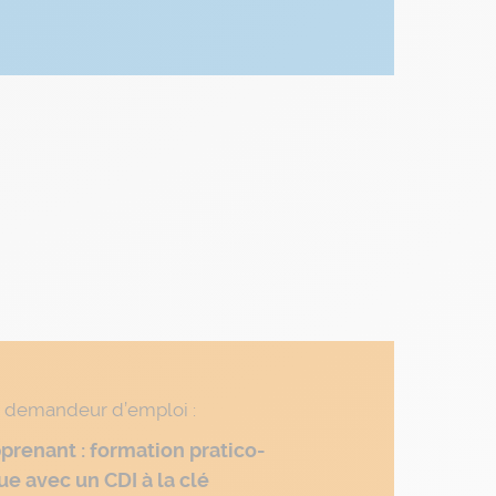
 demandeur d’emploi :
prenant : formation pratico-
ue avec un CDI à la clé