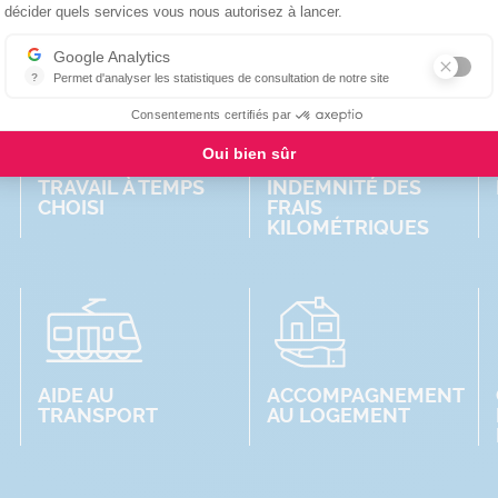
décider quels services vous nous autorisez à lancer.
Google Analytics
?
Permet d'analyser les statistiques de consultation de notre site
Indispensable pour piloter notre site internet, il permet de mesurer d
Consentements certifiés par
Oui bien sûr
TRAVAIL À TEMPS
INDEMNITÉ DES
CHOISI
FRAIS
KILOMÉTRIQUES
AIDE AU
ACCOMPAGNEMENT
TRANSPORT
AU LOGEMENT