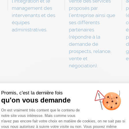
l’intégration et le
vente des services
a
management des
proposés par
p
intervenants et des
l’entreprise ainsi que
(
équipes
ses différents
c
administratives.
partenaires
é
(répondre à la
p
demande de
d
prospects, relance,
g
vente et
e
négociation).
Promis, c'est la dernière fois
qu'on vous demande
Plateforme de Gestion du Consentemen
On est vraiment très content que le contenu de
nts et avantages pour nos
notre site vous intéresse. Mais comme vous
n'avez pas encore fait votre choix en matière de cookies, on ne sait pas si
vous nous autorisez à suivre votre visite ou non. Vous pouvez même
Axeptio consent