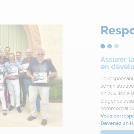
Respo
Assurer l
en dévelop
Le responsabl
administrative
enjeux liés à 
d’agence ass
commercial de
Vous correspo
Devenez un Hé