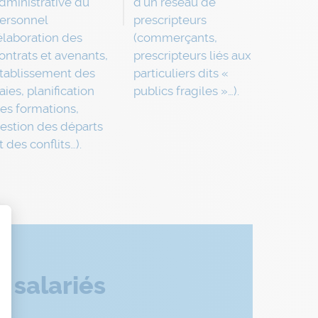
dministrative du
d’un réseau de
ersonnel
prescripteurs
élaboration des
(commerçants,
ontrats et avenants,
prescripteurs liés aux
tablissement des
particuliers dits «
aies, planification
publics fragiles »…).
es formations,
estion des départs
t des conflits…).
t : Personnalisez vos Options
 salariés