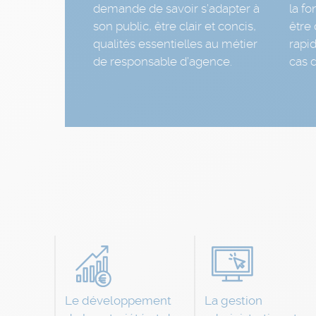
demande de savoir s’adapter à
la fo
son public, être clair et concis,
être 
qualités essentielles au métier
rapi
de responsable d’agence.
cas 
Le développement
La gestion