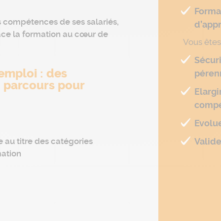
Format
 compétences de ses salariés,
d’appr
ace la formation au cœur de
Vous êtes 
Sécuri
emploi : des
pérenn
n parcours pour
Elargi
compé
Evolue
Valide
e au titre des catégories
mation