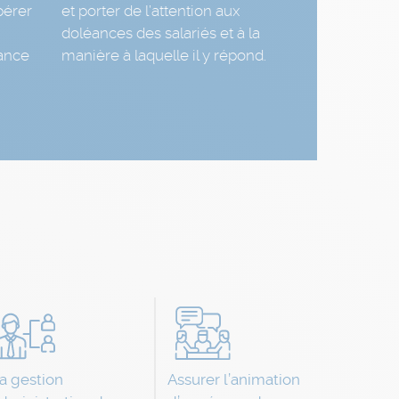
pérer
et porter de l’attention aux
doléances des salariés et à la
ance
manière à laquelle il y répond.
a gestion
Assurer l’animation