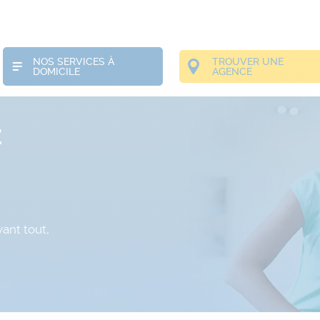
NOS SERVICES À
TROUVER UNE
DOMICILE
AGENCE
z
ant tout,