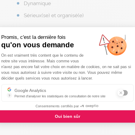
Dynamique
Sérieux(se) et organisé(e)
Promis, c'est la dernière fois
Ni diplôme, ni expérience ne sont obligatoires,
no
qu'on vous demande
apporter les compétences nécessaires !
Plateforme de Gestion du Consentemen
On est vraiment très content que le contenu de
notre site vous intéresse. Mais comme vous
Toujours envie d’intégrer notre équipe de Héros ?
n'avez pas encore fait votre choix en matière de cookies, on ne sait pas si
vous nous autorisez à suivre votre visite ou non. Vous pouvez même
Axeptio consent
Alors n’hésitez plus et adressez-nous votre CV !
décider quels services vous nous autorisez à lancer.
Google Analytics
Conditions et avantages
?
Permet d'analyser les statistiques de consultation de notre site
Indispensable pour piloter notre site internet, il permet de mesurer d
Bénéficiez
avec notre agence d’une rémunératio
Consentements certifiés par
1400€
et d’un emploi sur
Urrugne
et les alentou
Oui bien sûr