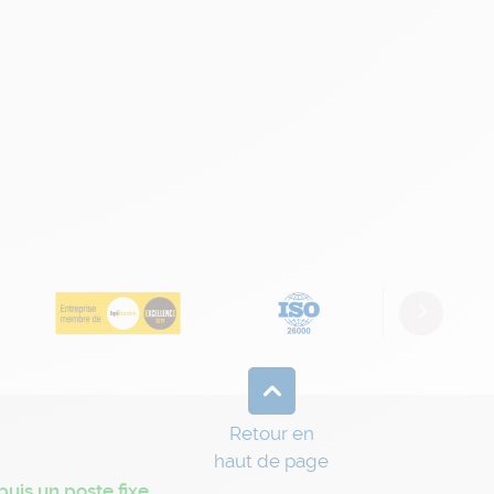
Next
Retour en
haut de page
puis un poste fixe