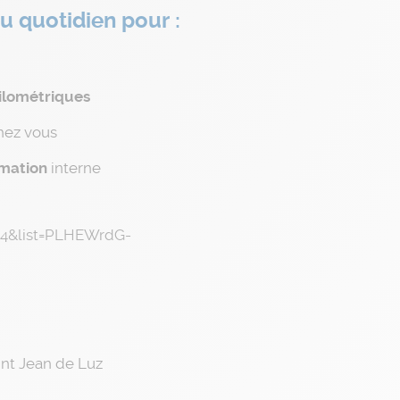
u quotidien pour :
ilométriques
hez vous
rmation
interne
4&list=PLHEWrdG-
int Jean de Luz