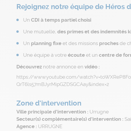
Rejoignez notre équipe de Héros d
Un
CDI à temps partiel choisi
Une mutuelle,
des primes et des indemnités k
Un
planning fixe
et des missions
proches
de c
Une équipe à votre
écoute
et un
centre de fo
Découvrez
notre annonce en
vidéo :
https://www.youtube.com/watch?v=toWXReP8Fo
QrT6ls57mBJyrMipGZDSGCAay&index=2
Zone d'intervention
Ville principale d'intervention :
Urrugne
Secteur(s) complémentaire(s) d'intervention :
Sa
Agence :
URRUGNE