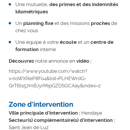
Une mutuelle,
des primes et des indemnités
kilométriques
Un
planning fixe
et des missions
proches
de
chez vous
Une équipe à votre
écoute
et un
centre de
formation
interne
Découvrez
notre annonce en
vidéo :
https://www.youtube.com/watch?
v=toWXReP8Fo4&list=PLHEWrdG-
QrT6ls57mBJyrMipGZDSGCAay&index=2
Zone d'intervention
Ville principale d'intervention :
Hendaye
Secteur(s) complémentaire(s) d'intervention :
Saint Jean de Luz