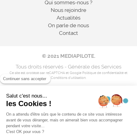
Qui sommes-nous ?
Nous rejoindre
Actualités
On parle de nous
Contact
© 2021 MEDIAPILOTE.
Tous droits réservés - Générale des Services
Ce site est protégé par reCAPTCHA et Google
Politique de confidentialité
et
Conditions d'utilisation
.
Continuer sans accepter
Salut c'est nous...
Mentions légales
les Cookies !
Nos coordonnées
On a attendu d'être sûrs que le contenu de ce site vous intéresse
avant de vous déranger, mais on aimerait bien vous accompagner
Flux RSS
pendant votre visite...
C'est OK pour vous ?