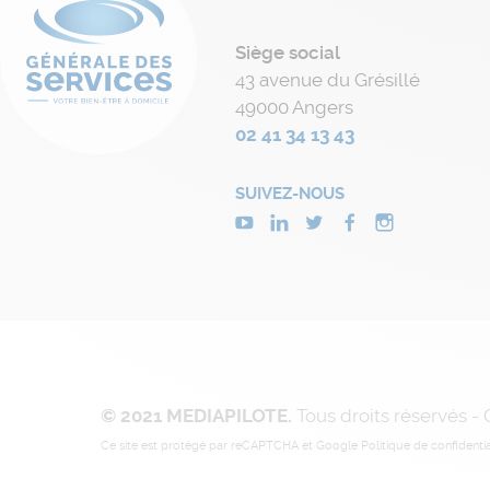
Siège social
43 avenue du Grésillé
49000 Angers
02 41 34 13 43
SUIVEZ-NOUS
© 2021 MEDIAPILOTE.
Tous droits réservés -
Ce site est protégé par reCAPTCHA et Google
Politique de confidentia