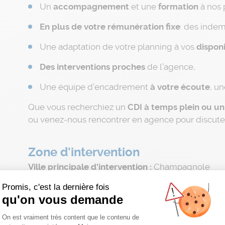
Un
accompagnement
et une
formation
à nos 
En plus de votre
rémunération fixe
: des indem
Une adaptation de votre planning à vos
disponi
Des interventions proches
de l’agence,
Une équipe d’encadrement
à votre écoute
, u
Que vous recherchiez un
CDI à temps plein ou u
ou venez-nous rencontrer en agence pour discuter
Zone d'intervention
Ville principale d'intervention :
Champagnole
Secteur(s) complémentaire(s) d'intervention :
Al
Promis, c'est la dernière fois
Agence :
Champagnole
qu'on vous demande
Plateforme de Gestion du Consentemen
On est vraiment très content que le contenu de