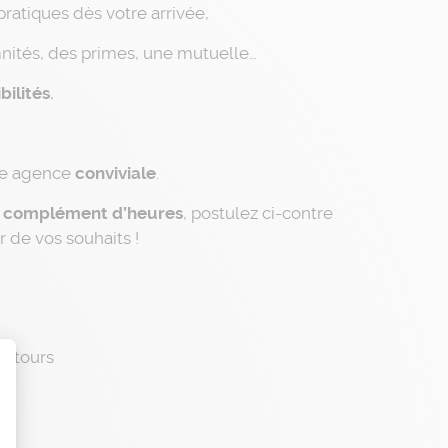
pratiques dès votre arrivée,
nités, des primes, une mutuelle…
bilités
,
ne agence
conviviale
.
n complément d’heures
, postulez ci-contre
 de vos souhaits !
entours
t : Personnalisez vos Options