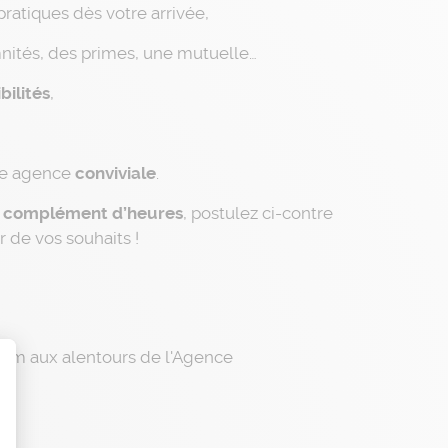
pratiques dès votre arrivée,
nités, des primes, une mutuelle…
bilités
,
ne agence
conviviale
.
n complément d’heures
, postulez ci-contre
 de vos souhaits !
 Km aux alentours de l'Agence
t : Personnalisez vos Options