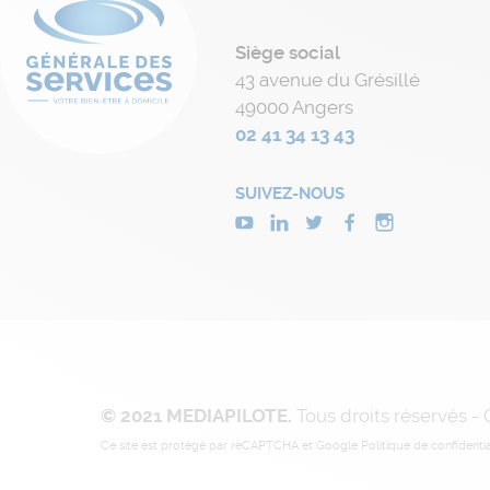
Siège social
43 avenue du Grésillé
49000 Angers
02 41 34 13 43
SUIVEZ-NOUS
© 2021 MEDIAPILOTE.
Tous droits réservés -
Ce site est protégé par reCAPTCHA et Google
Politique de confidentia