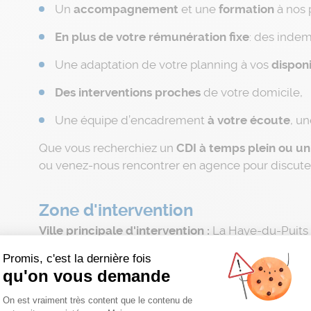
Un
accompagnement
et une
formation
à nos 
En plus de votre
rémunération fixe
: des indem
Une adaptation de votre planning à vos
disponi
Des interventions proches
de votre domicile,
Une équipe d’encadrement
à votre écoute
, u
Que vous recherchiez un
CDI à temps plein ou u
ou venez-nous rencontrer en agence pour discuter
Zone d'intervention
Ville principale d'intervention :
La Haye-du-Puits
Secteur(s) complémentaire(s) d'intervention :
10
Promis, c'est la dernière fois
Agence :
La Haye du Puits
qu'on vous demande
Plateforme de Gestion du Consentemen
On est vraiment très content que le contenu de