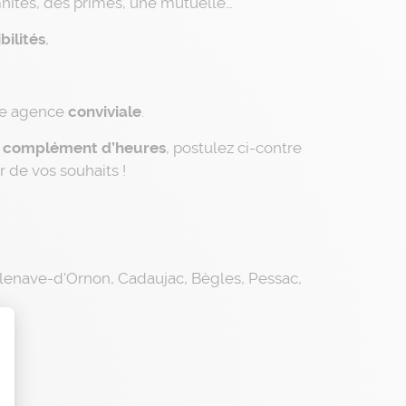
nités, des primes, une mutuelle…
bilités
,
ne agence
conviviale
.
n complément d’heures
, postulez ci-contre
 de vos souhaits !
llenave-d'Ornon, Cadaujac, Bègles, Pessac,
t : Personnalisez vos Options