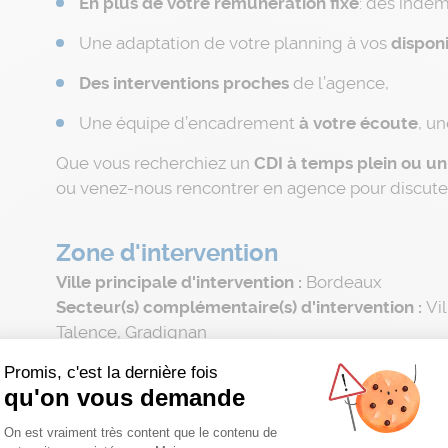
En plus de votre
rémunération fixe
: des indem
Une adaptation de votre planning à vos
disponi
Des interventions proches
de l’agence,
Une équipe d’encadrement
à votre écoute
, u
Que vous recherchiez un
CDI à temps plein ou u
ou venez-nous rencontrer en agence pour discuter
Zone d'intervention
Ville principale d'intervention :
Bordeaux
Secteur(s) complémentaire(s) d'intervention :
Vi
Talence, Gradignan
Agence :
Promis, c'est la dernière fois
qu'on vous demande
Plateforme de Gestion du Consentemen
On est vraiment très content que le contenu de