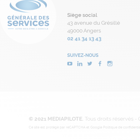
Siège social
43 avenue du Grésillé
49000 Angers
02 41 34 13 43
SUIVEZ-NOUS
© 2021 MEDIAPILOTE.
Tous droits réservés -
Ce site est protégé par reCAPTCHA et Google
Politique de confidentia