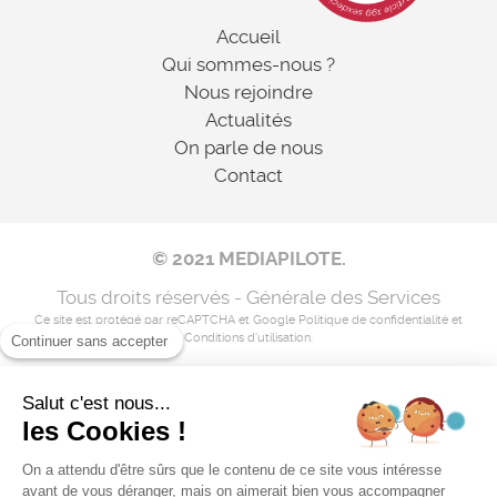
Accueil
Qui sommes-nous ?
Nous rejoindre
Actualités
On parle de nous
Contact
© 2021 MEDIAPILOTE.
Tous droits réservés - Générale des Services
Ce site est protégé par reCAPTCHA et Google
Politique de confidentialité
et
Conditions d'utilisation
.
Continuer sans accepter
Salut c'est nous...
Mentions légales
les Cookies !
Nos coordonnées
On a attendu d'être sûrs que le contenu de ce site vous intéresse
avant de vous déranger, mais on aimerait bien vous accompagner
Flux RSS