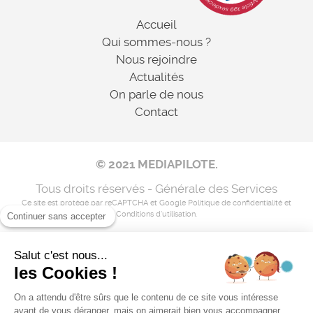
Accueil
Qui sommes-nous ?
Nous rejoindre
Actualités
On parle de nous
Contact
© 2021 MEDIAPILOTE.
Tous droits réservés - Générale des Services
Ce site est protégé par reCAPTCHA et Google
Politique de confidentialité
et
Conditions d'utilisation
.
Continuer sans accepter
Salut c'est nous...
Mentions légales
les Cookies !
Nos coordonnées
On a attendu d'être sûrs que le contenu de ce site vous intéresse
avant de vous déranger, mais on aimerait bien vous accompagner