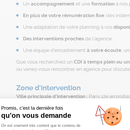
Un
accompagnement
et une
formation
à nos 
En plus de votre
rémunération fixe
: des indem
Une adaptation de votre planning à vos
disponi
Des interventions proches
de l’agence,
Une équipe d’encadrement
à votre écoute
, u
Que vous recherchiez un
CDI à temps plein ou u
ou venez-nous rencontrer en agence pour discuter
Zone d'intervention
Ville principale d'intervention :
Paris 12e arrondi
Secteur(s) complémentaire(s) d'intervention :
11
Promis, c'est la dernière fois
arrondissement
qu'on vous demande
Agence :
PARIS
Plateforme de Gestion du Consentemen
On est vraiment très content que le contenu de