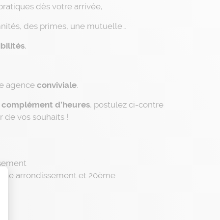
pratiques dès votre arrivée,
nités, des primes, une mutuelle…
bilités
,
ne agence
conviviale
.
n complément d’heures
, postulez ci-contre
 de vos souhaits !
ssement
ème arrondissement et 20ème
t : Personnalisez vos Options