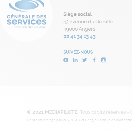
Siège social
43 avenue du Grésillé
49000 Angers
02 41 34 13 43
SUIVEZ-NOUS
© 2021 MEDIAPILOTE.
Tous droits réservés -
Ce site est protégé par reCAPTCHA et Google
Politique de confidentia