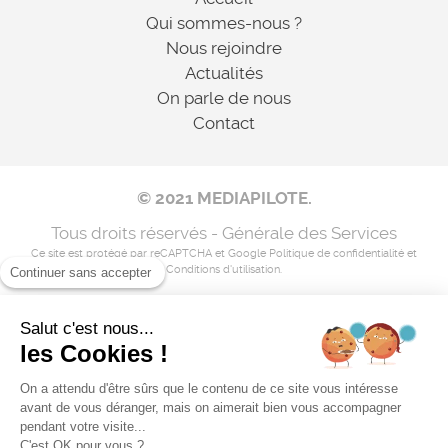
Qui sommes-nous ?
Nous rejoindre
Actualités
On parle de nous
Contact
© 2021 MEDIAPILOTE.
Tous droits réservés - Générale des Services
Ce site est protégé par reCAPTCHA et Google
Politique de confidentialité
et
Conditions d'utilisation
.
Continuer sans accepter
Salut c'est nous...
Mentions légales
les Cookies !
Nos coordonnées
On a attendu d'être sûrs que le contenu de ce site vous intéresse
avant de vous déranger, mais on aimerait bien vous accompagner
Flux RSS
pendant votre visite...
C'est OK pour vous ?