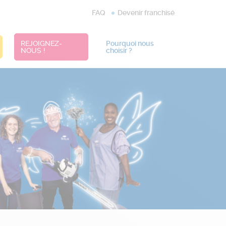
FAQ
Devenir franchisé
REJOIGNEZ-
Pourquoi nous
NOUS !
choisir ?