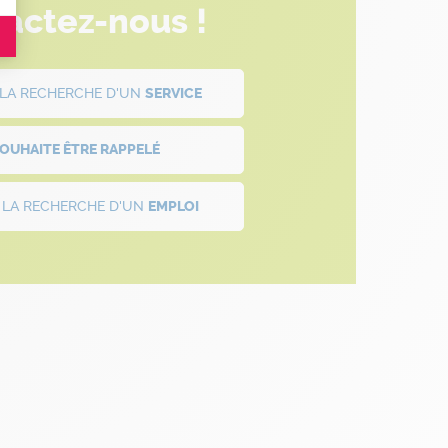
actez-nous !
À LA RECHERCHE D'UN
SERVICE
SOUHAITE ÊTRE
RAPPELÉ
À LA RECHERCHE D'UN
EMPLOI