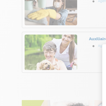
Agen
Auxiliair
Agen