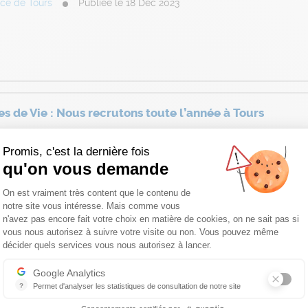
ce de Tours
Publiée le 18 Déc 2023
es de Vie : Nous recrutons toute l’année à Tours
ce de Tours
Publiée le 02 Nov 2023
Promis, c'est la dernière fois
qu'on vous demande
Plateforme de Gestion du Consentemen
On est vraiment très content que le contenu de
notre site vous intéresse. Mais comme vous
n'avez pas encore fait votre choix en matière de cookies, on ne sait pas si
vous nous autorisez à suivre votre visite ou non. Vous pouvez même
Axeptio consent
décider quels services vous nous autorisez à lancer.
Google Analytics
?
Permet d'analyser les statistiques de consultation de notre site
Indispensable pour piloter notre site internet, il permet de mesurer d