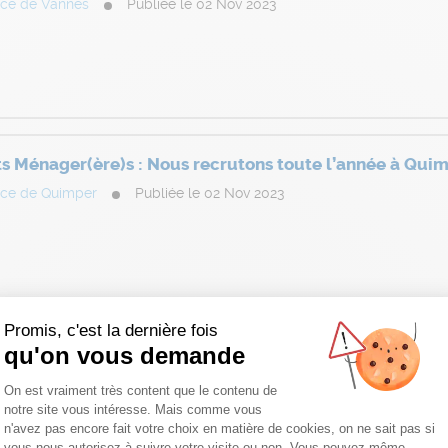
ce de Vannes
Publiée le 02 Nov 2023
ts Ménager(ère)s : Nous recrutons toute l’année à Qui
ce de Quimper
Publiée le 02 Nov 2023
Promis, c'est la dernière fois
qu'on vous demande
res de Vie : Nous recrutons toute l’année à Le Mans
Plateforme de Gestion du Consentemen
ce de Le Mans
Publiée le 02 Nov 2023
On est vraiment très content que le contenu de
notre site vous intéresse. Mais comme vous
n'avez pas encore fait votre choix en matière de cookies, on ne sait pas si
vous nous autorisez à suivre votre visite ou non. Vous pouvez même