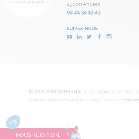
49000 Angers
02 41 34 13 43
SUIVEZ-NOUS
© 2021 MEDIAPILOTE.
Tous droits réservés -
Ce site est protégé par reCAPTCHA et Google
Politique de confidentia
NOUS REJOINDRE