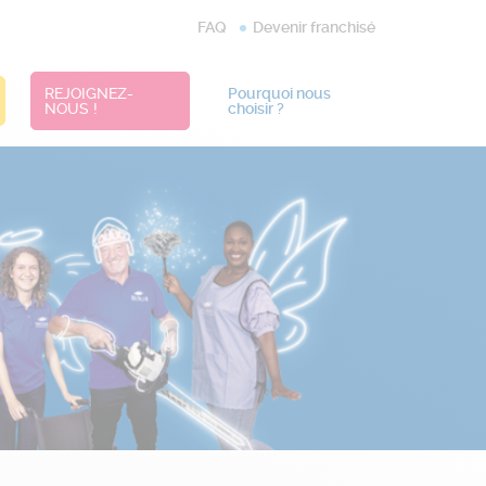
FAQ
Devenir franchisé
REJOIGNEZ-
Pourquoi nous
NOUS !
choisir ?