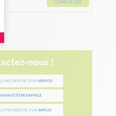
CONSULTER
es indicateurs comme l’affluence, les produits les plus consultés, ou encore la
actez-nous !
À LA RECHERCHE D'UN
SERVICE
SOUHAITE ÊTRE
RAPPELÉ
À LA RECHERCHE D'UN
EMPLOI