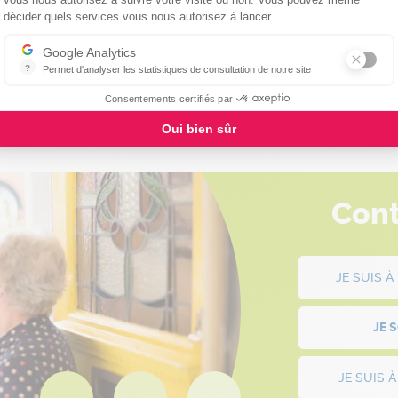
Axeptio consent
décider quels services vous nous autorisez à lancer.
Google Analytics
<
1
…
32
33
34
35
36
37
38
…
44
>
?
Permet d'analyser les statistiques de consultation de notre site
Indispensable pour piloter notre site internet, il permet de mesurer d
Consentements certifiés par
Oui bien sûr
Cont
JE SUIS 
JE 
JE SUIS 