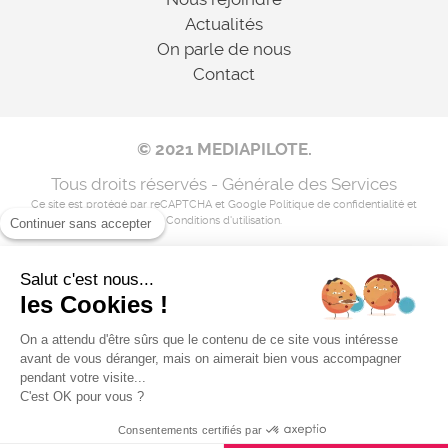
Actualités
On parle de nous
Contact
© 2021 MEDIAPILOTE.
Tous droits réservés - Générale des Services
Ce site est protégé par reCAPTCHA et Google
Politique de confidentialité
et
Conditions d'utilisation
.
Continuer sans accepter
Salut c'est nous...
Mentions légales
les Cookies !
Nos coordonnées
On a attendu d'être sûrs que le contenu de ce site vous intéresse
avant de vous déranger, mais on aimerait bien vous accompagner
Flux RSS
pendant votre visite...
C'est OK pour vous ?
Consentements certifiés par