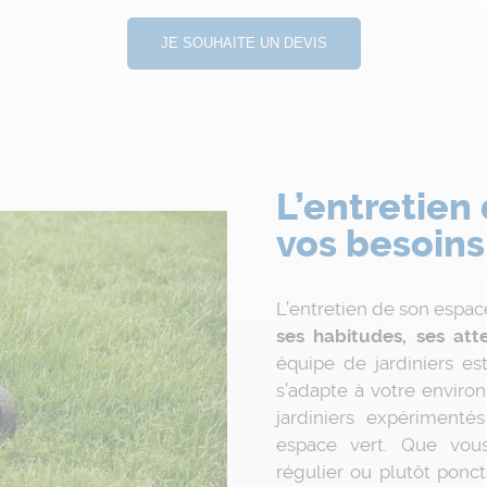
JE SOUHAITE UN DEVIS
L’entretien 
vos besoins
L’entretien de son espac
ses habitudes, ses att
équipe de jardiniers es
s’adapte à votre enviro
jardiniers expérimenté
espace vert. Que vous
régulier ou plutôt ponc