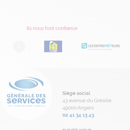
Ils nous font confiance
Previous
Siège social
43 avenue du Grésillé
49000 Angers
02 41 34 13 43