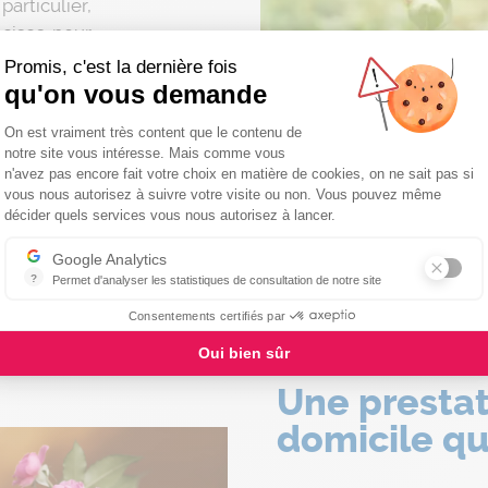
articulier,
cises pour
ous en faire
Promis, c'est la dernière fois
ntervention,
qu'on vous demande
tion de la
Plateforme de Gestion du Consentemen
On est vraiment très content que le contenu de
ctuer. Nous
notre site vous intéresse. Mais comme vous
t et sans
n'avez pas encore fait votre choix en matière de cookies, on ne sait pas si
n. A chacun
vous nous autorisez à suivre votre visite ou non. Vous pouvez même
Axeptio consent
décider quels services vous nous autorisez à lancer.
ition selon
Google Analytics
?
Permet d'analyser les statistiques de consultation de notre site
Indispensable pour piloter notre site internet, il permet de mesurer d
Consentements certifiés par
Oui bien sûr
Une prestat
domicile qu