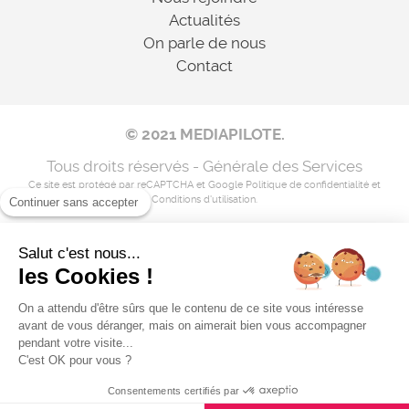
Actualités
On parle de nous
Contact
© 2021 MEDIAPILOTE.
Tous droits réservés - Générale des Services
Ce site est protégé par reCAPTCHA et Google
Politique de confidentialité
et
Conditions d'utilisation
.
Continuer sans accepter
Salut c'est nous...
Mentions légales
les Cookies !
Nos coordonnées
On a attendu d'être sûrs que le contenu de ce site vous intéresse
avant de vous déranger, mais on aimerait bien vous accompagner
Flux RSS
pendant votre visite...
C'est OK pour vous ?
Consentements certifiés par