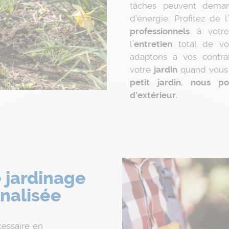
tâches peuvent dema
d’énergie. Profitez de 
professionnels
à vot
l’
entretien
total de v
adaptons à vos contrai
votre
jardin
quand vous 
petit jardin
,
nous po
d’extérieur.
 jardinage
nnalisée
cessaire en