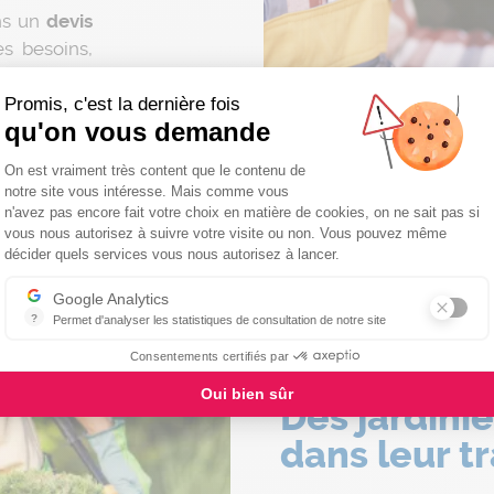
ns un
devis
s besoins,
s attentes.
 fréquence
Promis, c'est la dernière fois
qu'on vous demande
 souhaitez.
s face à un
Plateforme de Gestion du Consentemen
On est vraiment très content que le contenu de
lanning en
notre site vous intéresse. Mais comme vous
n'avez pas encore fait votre choix en matière de cookies, on ne sait pas si
vous nous autorisez à suivre votre visite ou non. Vous pouvez même
Axeptio consent
décider quels services vous nous autorisez à lancer.
Google Analytics
?
Permet d'analyser les statistiques de consultation de notre site
Indispensable pour piloter notre site internet, il permet de mesurer d
Consentements certifiés par
Oui bien sûr
Des jardini
dans leur tr