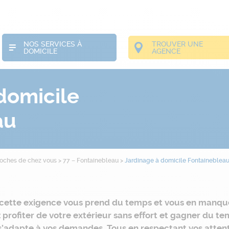
NOS SERVICES À
TROUVER UNE
DOMICILE
AGENCE
domicile
au
roches de chez vous
>
77 – Fontainebleau
>
Jardinage à domicile Fontaineblea
 cette exigence vous prend du temps et vous en manquez 
z profiter de votre extérieur sans effort et gagner du
 s’adapte à vos demandes. Tous en respectant vos attente