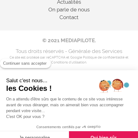
Actualités
On parle de nous
Contact
© 2021 MEDIAPILOTE.
Tous droits réservés - Générale des Services
Ce site est protégé par reCAPTCHA et Google
Politique de confidentialité
et
Conditions d'utilisation
.
Continuer sans accepter
Salut c'est nous...
Mentions légales
les Cookies !
Nos coordonnées
On a attendu d'être sûrs que le contenu de ce site vous intéresse
avant de vous déranger, mais on aimerait bien vous accompagner
Flux RSS
pendant votre visite...
C'est OK pour vous ?
Consentements certifiés par
Je personnalise
Oui bien sûr