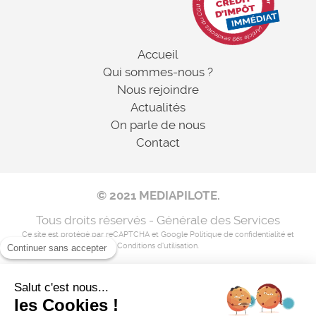
Accueil
Qui sommes-nous ?
Nous rejoindre
Actualités
On parle de nous
Contact
© 2021 MEDIAPILOTE.
Tous droits réservés - Générale des Services
Ce site est protégé par reCAPTCHA et Google
Politique de confidentialité
et
Conditions d'utilisation
.
Continuer sans accepter
Salut c'est nous...
Mentions légales
les Cookies !