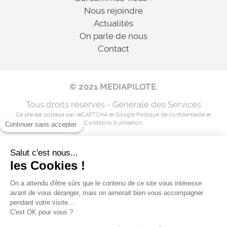
Nous rejoindre
Actualités
On parle de nous
Contact
© 2021 MEDIAPILOTE.
Tous droits réservés - Générale des Services
Ce site est protégé par reCAPTCHA et Google
Politique de confidentialité
et
Conditions d'utilisation
.
Continuer sans accepter
Salut c'est nous...
Mentions légales
les Cookies !
Nos coordonnées
On a attendu d'être sûrs que le contenu de ce site vous intéresse
avant de vous déranger, mais on aimerait bien vous accompagner
Flux RSS
pendant votre visite...
C'est OK pour vous ?