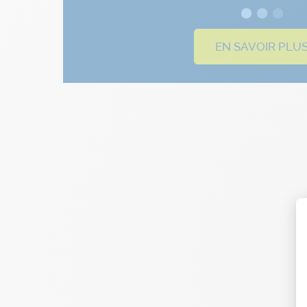
EN SAVOIR PLU
Didier
Jardinage
Jardin propre et soigné par notre jardinier
l’agence de Toulon. Nous appelons le resp
l’agence et nous conve0s rapidement une 
l’intervention du jardinier, au top !