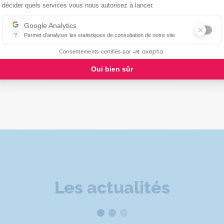
décider quels services vous nous autorisez à lancer.
Google Analytics
?
Permet d'analyser les statistiques de consultation de notre site
Next
Previous
Indispensable pour piloter notre site internet, il permet de mesurer d
Consentements certifiés par
Oui bien sûr
Les actualités