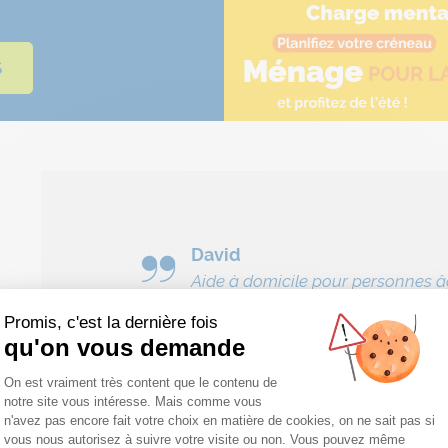
S
David
Aide à domicile pour personnes 
 employé par
Grâce aux aides à domicile che
Promis, c'est la dernière fois
qu'on vous demande
onsable de
sommes plus rassurés. Les inte
Plateforme de Gestion du Consentemen
date pour
accompagnent en sortie extérie
On est vraiment très content que le contenu de
notre site vous intéresse. Mais comme vous
idéal pour leur faire faire un pe
n'avez pas encore fait votre choix en matière de cookies, on ne sait pas si
vous nous autorisez à suivre votre visite ou non. Vous pouvez même
Axeptio consent