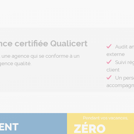
ce certifiée Qualicert
Audit a
externe
à une agence qui se conforme à un
Suivi ré
gence qualité.
client
Un pers
accompag
ENT