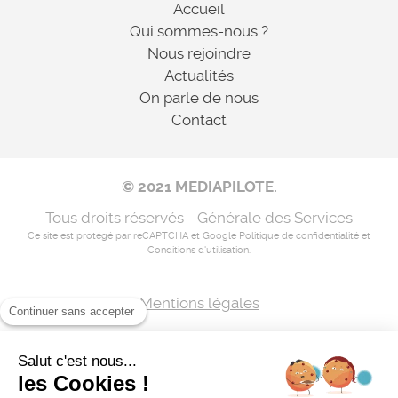
Accueil
Qui sommes-nous ?
Nous rejoindre
Actualités
On parle de nous
Contact
© 2021 MEDIAPILOTE.
Tous droits réservés - Générale des Services
Ce site est protégé par reCAPTCHA et Google
Politique de confidentialité
et
Conditions d'utilisation
.
Mentions légales
Continuer sans accepter
Nos coordonnées
Salut c'est nous...
Flux RSS
les Cookies !