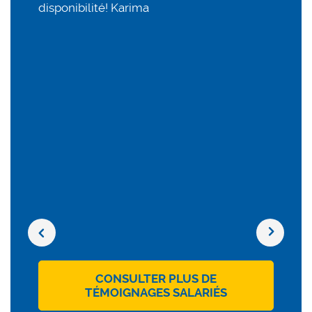
disponibilité! Karima
ser
de 
bon
dan
grâ
😎
L’a
réa
att
Previous
Next
CONSULTER PLUS DE
TÉMOIGNAGES SALARIÉS