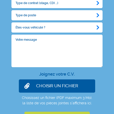
Femme de ménage, aide
ménagère au domicile des
particuliers, aide à domicile
cdi
temps partiel en fonction de vos
disponibilités - Mouvaux
stage 2 mois Communication
Marketing Digital
stage
35h - Mouvaux
Joignez votre C.V.
Choisissez un fichier (PDF maximum 3 Mo).
la liste de vos pièces jointes s'affichera ici.