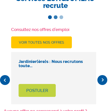
recrute
Consultez nos offres d’emploi
VOIR TOUTES NOS OFFRES
Jardinier(ère)s : Nous recrutons
A
toute…
Previous
Next
POSTULER