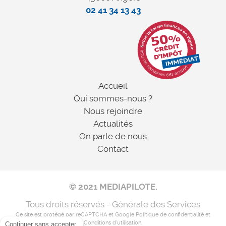
02 41 34 13 43
Accueil
Qui sommes-nous ?
Nous rejoindre
Actualités
On parle de nous
Contact
© 2021 MEDIAPILOTE.
Tous droits réservés - Générale des Services
Ce site est protégé par reCAPTCHA et Google
Politique de confidentialité
et
Conditions d'utilisation
.
Continuer sans accepter