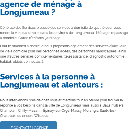
agence de ménage à
Longjumeau ?
Générale des Services propose des services à domicile de qualité pour vous
rendre la vie plus simple, dans les environs de Longjumeau :
Ménage
,
repassage
à domicile
,
Garde d’enfants
,
jardinage
…
Pour le maintien à domicile nous proposons également des services d’
auxiliaire
de vie
à domicile pour des personnes âgées, des personnes handicapées, ainsi
que d’autres services complémentaires (téléassistance, diagnostic autonomie
habitat, objets connectés…).
Services à la personne à
Longjumeau et alentours :
Nous intervenons près de chez vous et mettons tout en œuvre pour trouver la
réponse à vos besoins dans la ville de Longjumeau mais aussi à Ballainvilliers,
Champlan, Chilly-Mazarin, Épinay-sur-Orge, Massy, Morangis, Saulx-les-
Chartreux, ou encore Wissous.
JE CONTACTE L’AGENCE