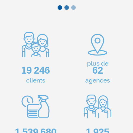
plus de
23 614
76
clients
agences
1 889 080
2 362