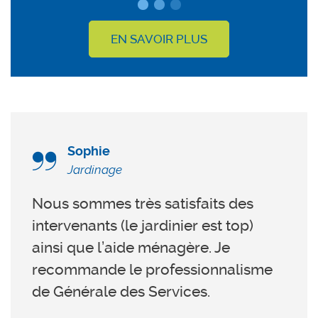
EN SAVOIR PLUS
Sophie
Jardinage
Nous sommes très satisfaits des
L’in
a été
intervenants (le jardinier est top)
enfan
t
ainsi que l’aide ménagère. Je
série
n
recommande le professionnalisme
avec
de Générale des Services.
prêt.
s.