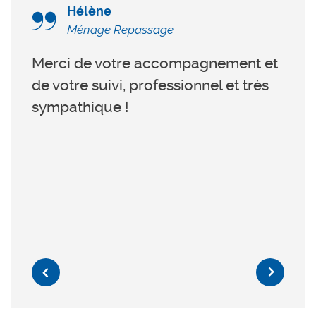
Hélène
Ménage Repassage
gées
Merci de votre accompagnement et
iés)
de votre suivi, professionnel et très
Effi
sympathique !
Previous
Next