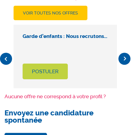
VOIR TOUTES NOS OFFRES
Garde d’enfants : Nous recrutons…
A
Previous
Next
POSTULER
Aucune offre ne correspond à votre profil ?
Envoyez une candidature
spontanée