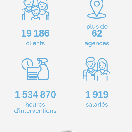
plus de
23 548
76
clients
agences
1 883 838
2 355
heures
salariés
d'interventions