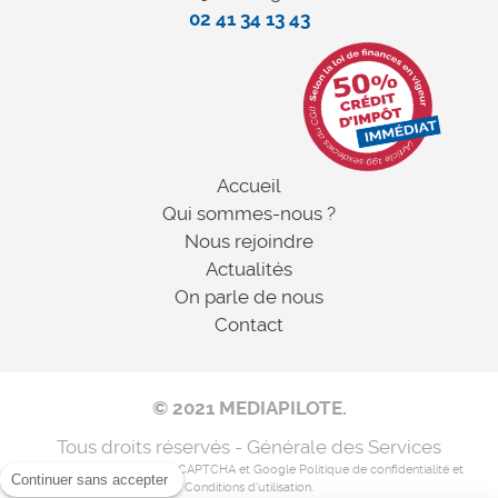
02 41 34 13 43
Accueil
Qui sommes-nous ?
Nous rejoindre
Actualités
On parle de nous
Contact
© 2021 MEDIAPILOTE.
Tous droits réservés - Générale des Services
Ce site est protégé par reCAPTCHA et Google
Politique de confidentialité
et
Continuer sans accepter
Conditions d'utilisation
.