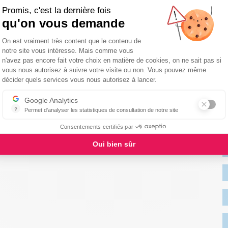
Promis, c'est la dernière fois
6 73
qu'on vous demande
Plateforme de Gestion du Consentemen
es.com/agences/la-baule/
On est vraiment très content que le contenu de
notre site vous intéresse. Mais comme vous
 CARSAT, ENIM, CNRACL.
n'avez pas encore fait votre choix en matière de cookies, on ne sait pas si
e du crédit d’impôt et ne payez que
vous nous autorisez à suivre votre visite ou non. Vous pouvez même
Axeptio consent
décider quels services vous nous autorisez à lancer.
Google Analytics
?
Permet d'analyser les statistiques de consultation de notre site
Indispensable pour piloter notre site internet, il permet de mesurer d
Consentements certifiés par
Oui bien sûr