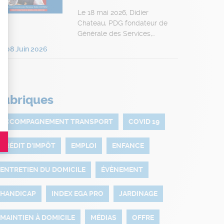
Le 18 mai 2026, Didier
Chateau, PDG fondateur de
Générale des Services,…
t : Personnalisez vos Options
08 Juin 2026
Rubriques
es indicateurs comme l’affluence, les produits les plus consultés, ou encore la
ACCOMPAGNEMENT TRANSPORT
COVID 19
CRÉDIT D'IMPÔT
EMPLOI
ENFANCE
ENTRETIEN DU DOMICILE
ÉVÈNEMENT
HANDICAP
INDEX EGA PRO
JARDINAGE
MAINTIEN À DOMICILE
MÉDIAS
OFFRE